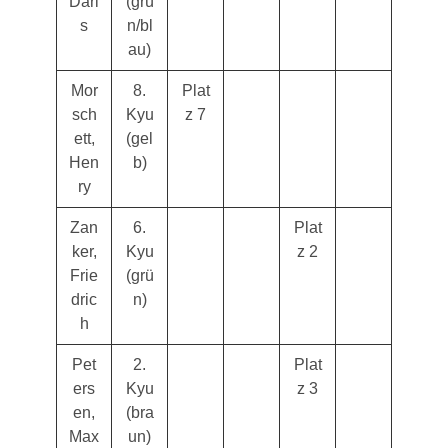
Dari
(grü
s
n/bl
au)
Mor
8.
Plat
sch
Kyu
z 7
ett,
(gel
Hen
b)
ry
Zan
6.
Plat
ker,
Kyu
z 2
Frie
(grü
dric
n)
h
Pet
2.
Plat
ers
Kyu
z 3
en,
(bra
Max
un)