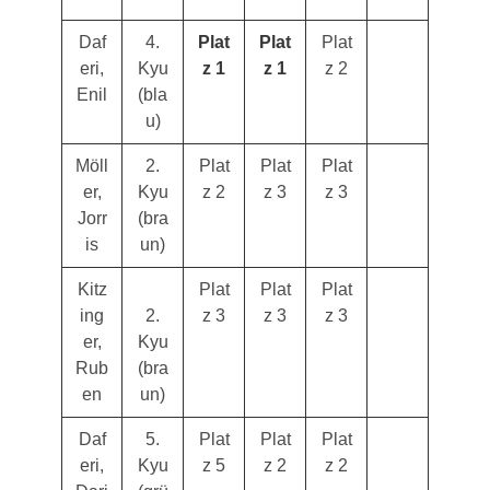
Daf
4.
Plat
Plat
Plat
eri,
Kyu
z 1
z 1
z 2
Enil
(bla
u)
Möll
2.
Plat
Plat
Plat
er,
Kyu
z 2
z 3
z 3
Jorr
(bra
is
un)
Kitz
Plat
Plat
Plat
ing
2.
z 3
z 3
z 3
er,
Kyu
Rub
(bra
en
un)
Daf
5.
Plat
Plat
Plat
eri,
Kyu
z 5
z 2
z 2