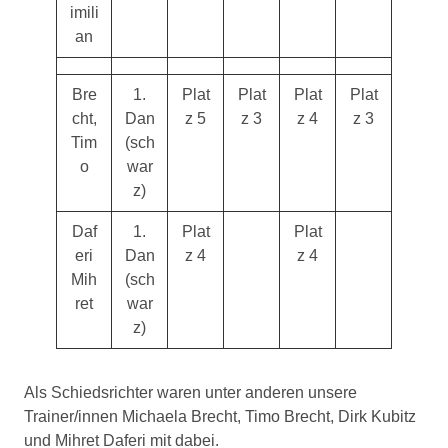
imili
an
Bre
1.
Plat
Plat
Plat
Plat
cht,
Dan
z 5
z 3
z 4
z 3
Tim
(sch
o
war
z)
Daf
1.
Plat
Plat
eri
Dan
z 4
z 4
Mih
(sch
ret
war
z)
Als Schiedsrichter waren unter anderen unsere
Trainer/innen Michaela Brecht, Timo Brecht, Dirk Kubitz
und Mihret Daferi mit dabei.