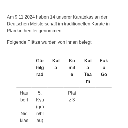
Am 9.11.2024 haben 14 unserer Karatekas an der
Deutschen Meisterschaft im traditionellen Karate in
Pfarrkirchen teilgenommen.
Folgende Plätze wurden von ihnen belegt.
Gür
Kat
Ku
Kat
Fuk
telg
a
mit
a
u
rad
e
Tea
Go
m
Hau
5.
Plat
bert
Kyu
z 3
,
(grü
Nic
n/bl
klas
au)